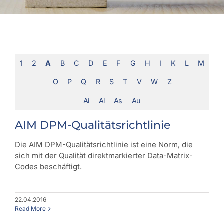
1
2
A
B
C
D
E
F
G
H
I
K
L
M
O
P
Q
R
S
T
V
W
Z
Ai
Al
As
Au
AIM DPM-Qualitätsrichtlinie
Die AIM DPM-Qualitätsrichtlinie ist eine Norm, die
sich mit der Qualität direktmarkierter Data-Matrix-
Codes beschäftigt.
22.04.2016
Read More