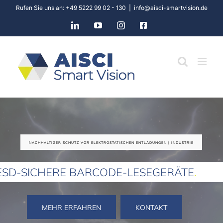
Skip
Rufen Sie uns an: +49 5222 99 02 - 130
|
info@aisci-smartvision.de
to
LinkedIn
YouTube
Instagram
Facebook
content
NACHHALTIGER SCHUTZ VOR ELEKTROSTATISCHEN ENTLADUNGEN | INDUSTRIE
ESD-SICHERE BARCODE-LESEGERÄTE
.
MEHR ERFAHREN
KONTAKT