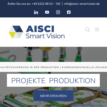
Skip
Rufen Sie uns an: +49 5222 99 02 - 130
|
info@aisci-smartvision.de
to
LinkedIn
YouTube
Instagram
Facebook
content
UALITÄTSSICHERUNG IN DER PRODUKTION | KUNDENINDIVIDUELLE LÖSUNG
PROJEKTE
.
PRODUKTION
MEHR ERFAHREN