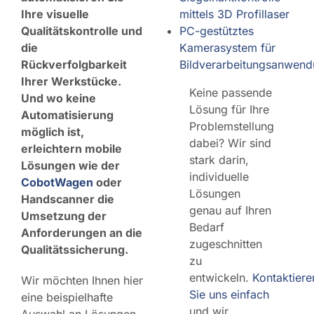
Ihre visuelle
mittels 3D Profillaser
Qualitätskontrolle und
PC-gestütztes
die
Kamerasystem für
Rückverfolgbarkeit
Bildverarbeitungsanwen
Ihrer Werkstücke.
Keine passende
Und wo keine
Lösung für Ihre
Automatisierung
Problemstellung
möglich ist,
dabei? Wir sind
erleichtern mobile
stark darin,
Lösungen wie der
individuelle
CobotWagen
oder
Lösungen
Handscanner die
genau auf Ihren
Umsetzung der
Bedarf
Anforderungen an die
zugeschnitten
Qualitätssicherung.
zu
entwickeln.
Kontaktiere
Wir möchten Ihnen hier
Sie uns einfach
eine beispielhafte
und wir