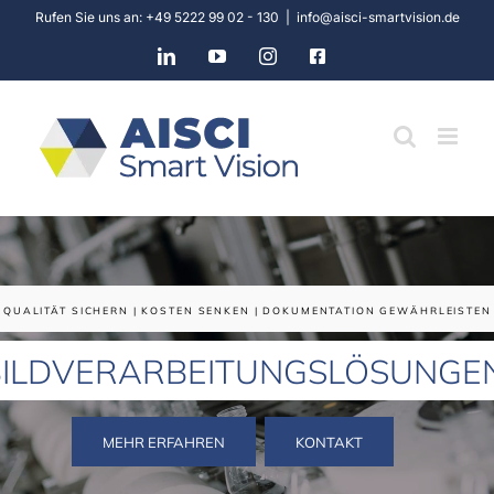
Skip
Rufen Sie uns an: +49 5222 99 02 - 130
|
info@aisci-smartvision.de
to
LinkedIn
YouTube
Instagram
Facebook
content
QUALITÄT SICHERN | KOSTEN SENKEN | DOKUMENTATION GEWÄHRLEISTEN
BILDVERARBEITUNGSLÖSUNGE
MEHR ERFAHREN
KONTAKT