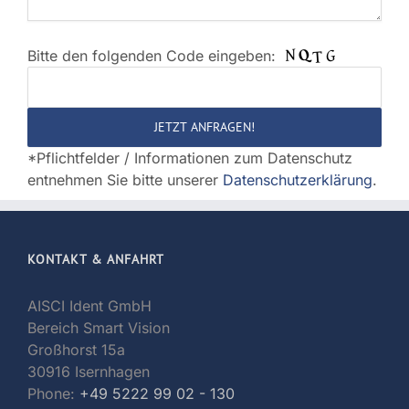
Bitte den folgenden Code eingeben:
Bitte
lasse
dieses
Feld
*Pflichtfelder / Informationen zum Datenschutz
leer.
entnehmen Sie bitte unserer
Datenschutzerklärung
.
KONTAKT & ANFAHRT
AISCI Ident GmbH
Bereich Smart Vision
Großhorst 15a
30916 Isernhagen
Phone:
+49 5222 99 02 - 130