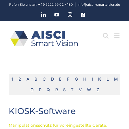
Skip
Rufen Sie uns an: +49 5222 99 02 - 130
|
info@aisci-smartvision.de
to
LinkedIn
YouTube
Instagram
Facebook
content
1
2
A
B
C
D
E
F
G
H
I
K
L
M
O
P
Q
R
S
T
V
W
Z
KIOSK-Software
Manipulationsschutz für voreingestellte Geräte.