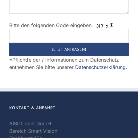
Bitte den folgenden Code eingeben:
Bitte
lasse
dieses
Feld
*Pflichtfelder / Informationen zum Datenschutz
leer.
entnehmen Sie bitte unserer
Datenschutzerklärung
.
KONTAKT & ANFAHRT
AISCI Ident GmbH
Bereich Smart Vision