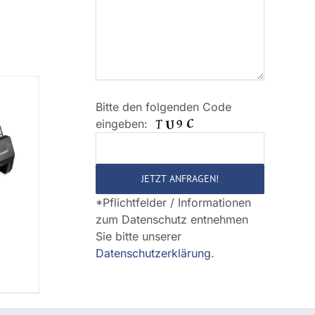
Bitte den folgenden Code
Bitte
eingeben:
lasse
dieses
Feld
leer.
*Pflichtfelder / Informationen
zum Datenschutz entnehmen
Sie bitte unserer
Datenschutzerklärung
.