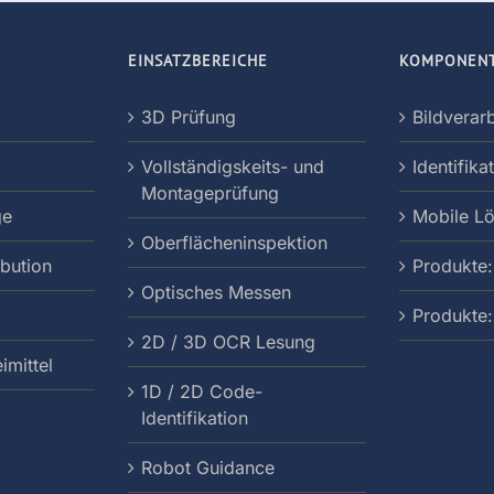
EINSATZBEREICHE
KOMPONEN
3D Prüfung
Bildverar
Vollständigskeits- und
Identifika
Montageprüfung
ge
Mobile L
Oberflächeninspektion
ibution
Produkte:
Optisches Messen
Produkte
2D / 3D OCR Lesung
imittel
1D / 2D Code-
Identifikation
Robot Guidance