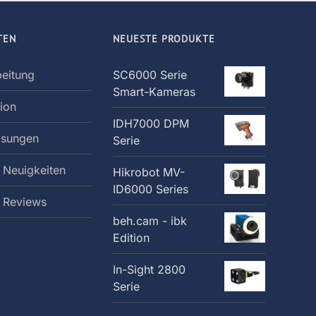
TEN
NEUESTE PRODUKTE
beitung
SC6000 Serie
Smart-Kameras
tion
IDH7000 DPM
ösungen
Serie
 Neuigkeiten
Hikrobot MV-
ID6000 Series
: Reviews
beh.cam - ibk
Edition
In-Sight 2800
Serie