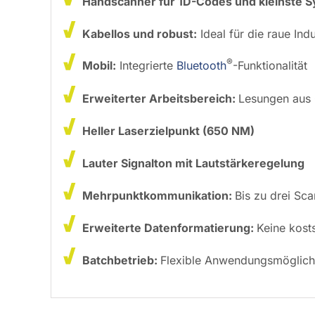
Handscanner für 1D-Codes und kleinste 
Kabellos und robust:
Ideal für die raue In
®
Mobil:
Integrierte
Bluetooth
-Funktionalität
Erweiterter Arbeitsbereich:
Lesungen aus 
Heller Laserzielpunkt (650 NM)
Lauter Signalton mit Lautstärkeregelung
Mehrpunktkommunikation:
Bis zu drei Sc
Erweiterte Datenformatierung:
Keine kost
Batchbetrieb:
Flexible Anwendungsmöglichke