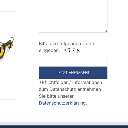
Bitte den folgenden Code
Bitte
eingeben:
lasse
dieses
Feld
leer.
*Pflichtfelder / Informationen
zum Datenschutz entnehmen
Sie bitte unserer
Datenschutzerklärung
.