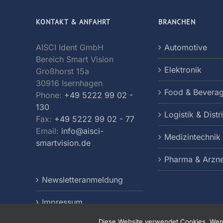
KONTAKT & ANFAHRT
BRANCHEN
AISCI Ident GmbH
Automotive
Bereich Smart Vision
Elektronik
Großhorst 15a
30916 Isernhagen
Food & Bevera
Phone:
+49 5222 99 02 -
130
Logistik & Distr
Fax:
+49 5222 99 02 - 77
Email:
info@aisci-
Medizintechnik
smartvision.de
Pharma & Arzne
Newsletteranmeldung
Impressum
Diese Website verwendet Cookies. Wenn 