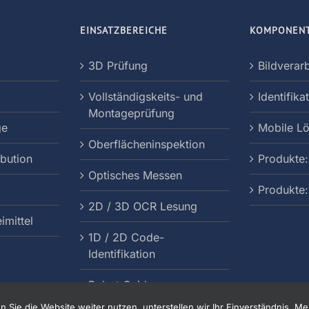
EINSATZBEREICHE
KOMPONEN
3D Prüfung
Bildverar
Vollständigskeits- und
Identifika
Montageprüfung
ge
Mobile L
Oberflächeninspektion
ibution
Produkte:
Optisches Messen
Produkte
2D / 3D OCR Lesung
imittel
1D / 2D Code-
Identifikation
Robot Guidance
Sie die Website weiter nutzen, unterstellen wir Ihr Einverständnis.
Meh