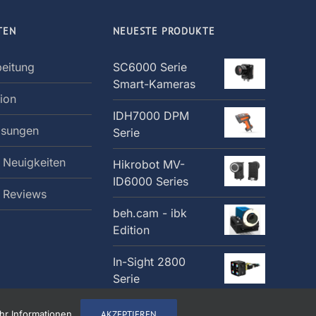
TEN
NEUESTE PRODUKTE
beitung
SC6000 Serie
Smart-Kameras
tion
IDH7000 DPM
ösungen
Serie
 Neuigkeiten
Hikrobot MV-
ID6000 Series
: Reviews
beh.cam - ibk
Edition
In-Sight 2800
Serie
r Informationen...
AKZEPTIEREN