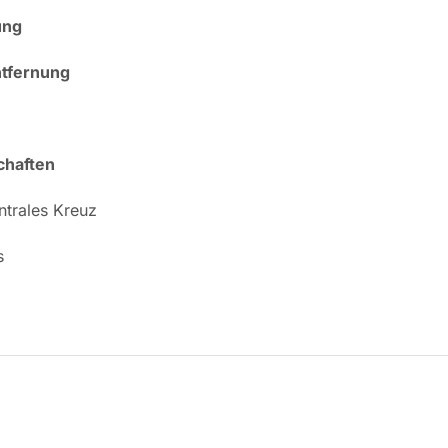
ung
ntfernung
chaften
trales Kreuz
s