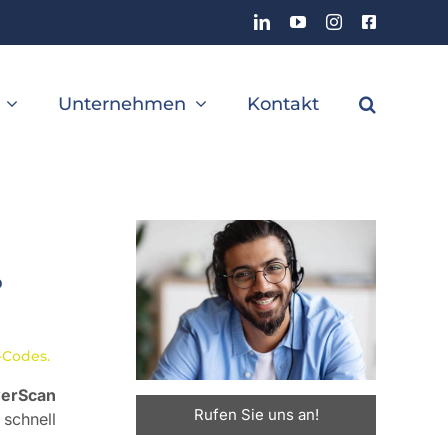
LinkedIn
YouTube
Instagram
Facebook
Unternehmen
Kontakt
o
Codes.
rScan
Rufen Sie uns an!
schnell