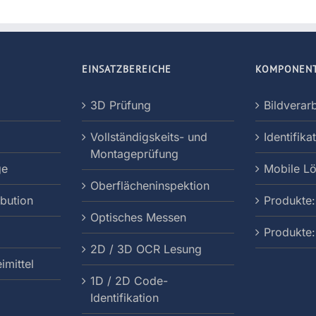
EINSATZBEREICHE
KOMPONEN
3D Prüfung
Bildverar
Vollständigskeits- und
Identifika
Montageprüfung
ge
Mobile L
Oberflächeninspektion
ibution
Produkte:
Optisches Messen
Produkte
2D / 3D OCR Lesung
imittel
1D / 2D Code-
Identifikation