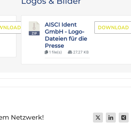
Logos & Bilder
AISCI Ident
WNLOAD
DOWNLOAD
GmbH - Logo-
Dateien für die
Presse
1 file(s)
27.27 KB
hrem Netzwerk!
X
LinkedIn
Xin