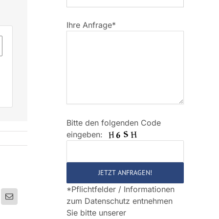
Ihre Anfrage*
Bitte den folgenden Code
Bitte
eingeben:
lasse
dieses
Feld
leer.
*Pflichtfelder / Informationen
g
Email
zum Datenschutz entnehmen
Sie bitte unserer