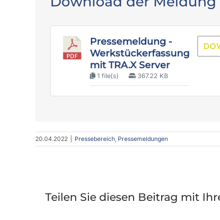
Download der Meldung
Pressemeldung -
DO
Werkstückerfassung
mit TRA.X Server
1 file(s)
367.22 KB
20.04.2022
|
Pressebereich
,
Pressemeldungen
Teilen Sie diesen Beitrag mit I