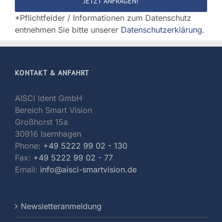
Feld
*Pflichtfelder / Informationen zum Datenschutz
leer.
entnehmen Sie bitte unserer
Datenschutzerklärung
.
KONTAKT & ANFAHRT
AISCI Ident GmbH
Bereich Smart Vision
Großhorst 15a
30916 Isernhagen
Phone:
+49 5222 99 02 - 130
Fax:
+49 5222 99 02 - 77
Email:
info@aisci-smartvision.de
Newsletteranmeldung