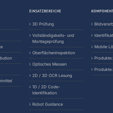
EINSATZBEREICHE
KOMPONEN
3D Prüfung
Bildverar
Vollständigskeits- und
Identifika
Montageprüfung
ge
Mobile L
Oberflächeninspektion
ibution
Produkte:
Optisches Messen
Produkte
2D / 3D OCR Lesung
imittel
1D / 2D Code-
Identifikation
Robot Guidance