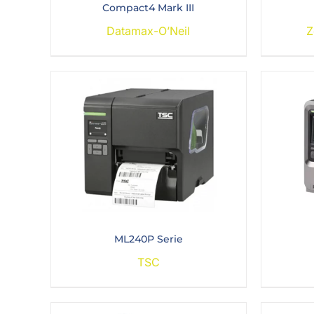
Compact4 Mark III
Datamax-O’Neil
Z
ML240P Serie
TSC