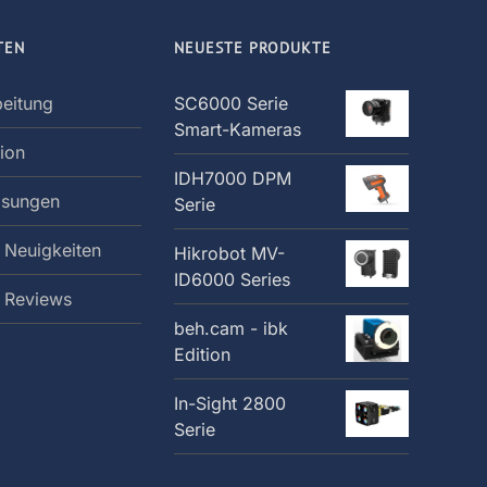
TEN
NEUESTE PRODUKTE
beitung
SC6000 Serie
Smart-Kameras
tion
IDH7000 DPM
ösungen
Serie
 Neuigkeiten
Hikrobot MV-
ID6000 Series
: Reviews
beh.cam - ibk
Edition
In-Sight 2800
Serie