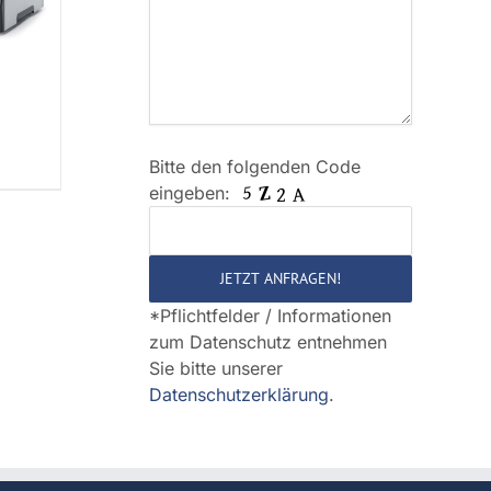
Bitte den folgenden Code
Bitte
eingeben:
lasse
dieses
Feld
leer.
*Pflichtfelder / Informationen
zum Datenschutz entnehmen
Sie bitte unserer
Datenschutzerklärung
.