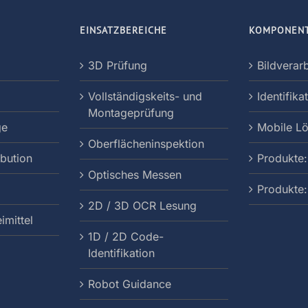
EINSATZBEREICHE
KOMPONEN
3D Prüfung
Bildverar
Vollständigskeits- und
Identifika
Montageprüfung
ge
Mobile L
Oberflächeninspektion
ibution
Produkte:
Optisches Messen
Produkte
2D / 3D OCR Lesung
imittel
1D / 2D Code-
Identifikation
Robot Guidance