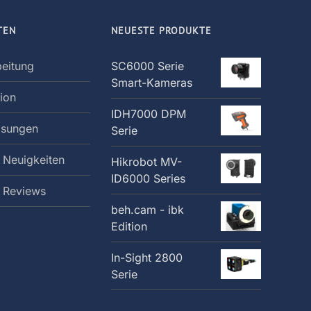
TEN
NEUESTE PRODUKTE
beitung
SC6000 Serie
Smart-Kameras
tion
IDH7000 DPM
ösungen
Serie
 Neuigkeiten
Hikrobot MV-
ID6000 Series
: Reviews
beh.cam - ibk
Edition
In-Sight 2800
Serie