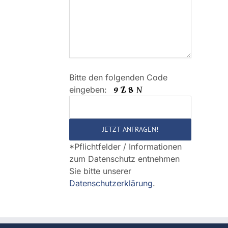
Bitte den folgenden Code
Bitte
eingeben:
lasse
dieses
Feld
leer.
*Pflichtfelder / Informationen
zum Datenschutz entnehmen
Sie bitte unserer
Datenschutzerklärung
.