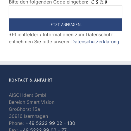
Bitte den folgenden Code eingeben:
Bitte
lasse
dieses
Feld
*Pflichtfelder / Informationen zum Datenschutz
leer.
entnehmen Sie bitte unserer
Datenschutzerklärung
.
KONTAKT & ANFAHRT
AISCI Ident GmbH
Bereich Smart Vision
Großhorst 15a
30916 Isernhagen
Phone:
+49 5222 99 02 - 130
Fax:
+49 5222 99 02 - 77