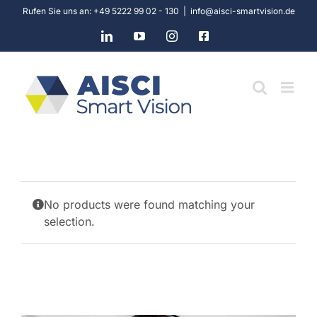
Skip
Rufen Sie uns an: +49 5222 99 02 - 130
|
info@aisci-smartvision.de
to
LinkedIn
YouTube
Instagram
Facebook
content
No products were found matching your
selection.