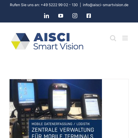
Skip
Rufen Sie uns an: +49 5222 99 02 - 130
|
info@aisci-smartvision.de
to
LinkedIn
YouTube
Instagram
Facebook
content