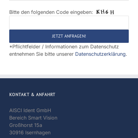
Bitte den folgenden Code eingeben:
Bitte
lasse
dieses
Feld
*Pflichtfelder / Informationen zum Datenschutz
leer.
entnehmen Sie bitte unserer
Datenschutzerklärung
.
KONTAKT & ANFAHRT
AISCI Ident GmbH
Bereich Smart Vision
Großhorst 15a
30916 Isernhagen