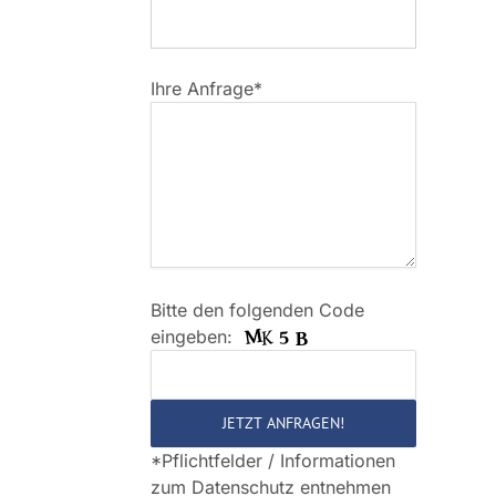
Ihre Anfrage*
Bitte den folgenden Code
Bitte
eingeben:
lasse
dieses
Feld
leer.
*Pflichtfelder / Informationen
zum Datenschutz entnehmen