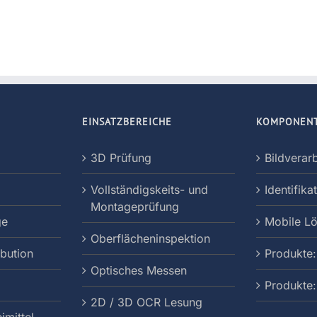
EINSATZBEREICHE
KOMPONEN
3D Prüfung
Bildverar
Vollständigskeits- und
Identifika
Montageprüfung
ge
Mobile L
Oberflächeninspektion
ibution
Produkte:
Optisches Messen
Produkte
2D / 3D OCR Lesung
imittel