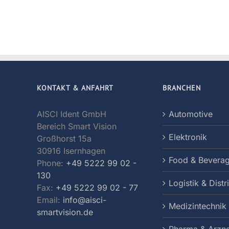
KONTAKT & ANFAHRT
BRANCHEN
AISCI Ident GmbH
Automotive
Bereich Smart Vision
Elektronik
Großhorst 15a
30916 Isernhagen
Food & Bevera
Phone:
+49 5222 99 02 -
130
Logistik & Distr
Fax:
+49 5222 99 02 - 77
Email:
info@aisci-
Medizintechnik
smartvision.de
Pharma & Arzne